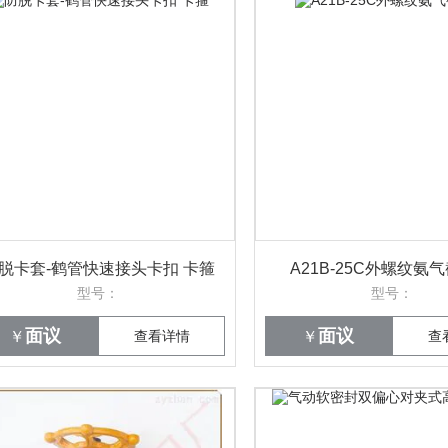
脱卡套-鹤管快速接头卡扣 卡箍
A21B-25C外螺纹氨
型号：
型号：
面议
面议
￥
查看详情
￥
查