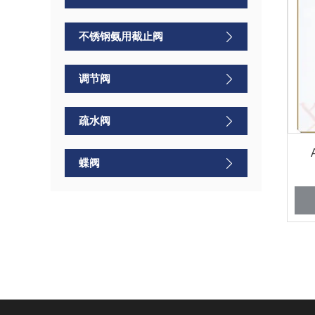
不锈钢氨用截止阀
调节阀
疏水阀
蝶阀