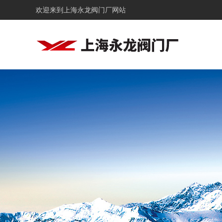
欢迎来到
上海永龙阀门厂网站