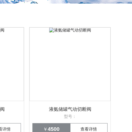
阀
液氨储罐气动切断阀
型号：
4500
看详情
￥
查看详情