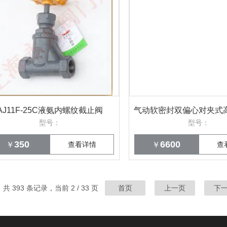
AJ11F-25C液氨内螺纹截止阀
气动软密封双偏心对夹式
型号：
型号：
350
6600
￥
查看详情
￥
查
共 393 条记录，当前 2 / 33 页
首页
上一页
下