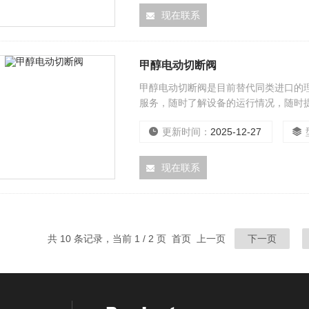
现在联系
甲醇电动切断阀
甲醇电动切断阀是目前替代同类进口的
服务，随时了解设备的运行情况，随时
客户如对产品有特殊要求，须在订货合
更新时间：
2025-12-27
径、全通径、缩径、管道尺寸、运用介
现在联系
共 10 条记录，当前 1 / 2 页 首页 上一页
下一页