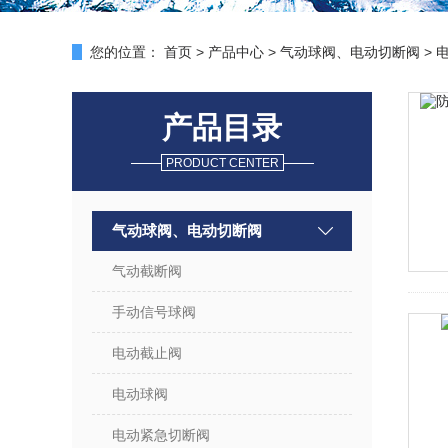
您的位置：
首页
>
产品中心
>
气动球阀、电动切断阀
>
产品目录
PRODUCT CENTER
气动球阀、电动切断阀
气动截断阀
手动信号球阀
电动截止阀
电动球阀
电动紧急切断阀