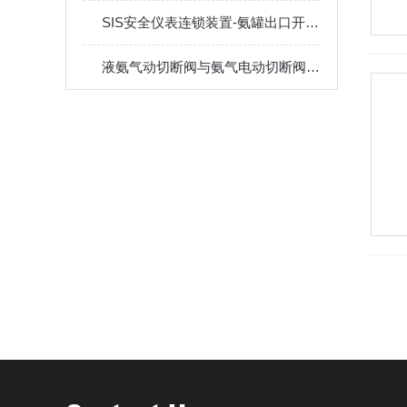
SIS安全仪表连锁装置-氨罐出口开关阀的种类
液氨气动切断阀与氨气电动切断阀工作原理