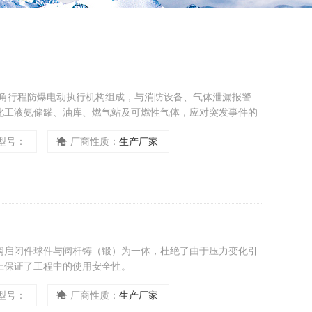
与角行程防爆电动执行机构组成，与消防设备、气体泄漏报警
化工液氨储罐、油库、燃气站及可燃性气体，应对突发事件的
型号：
厂商性质：
生产厂家
阀启闭件球件与阀杆铸（锻）为一体，杜绝了由于压力变化引
上保证了工程中的使用安全性。
型号：
厂商性质：
生产厂家