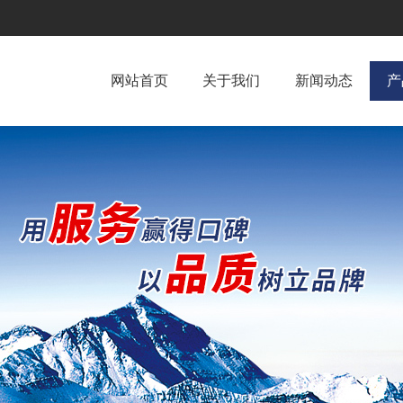
网站首页
关于我们
新闻动态
产