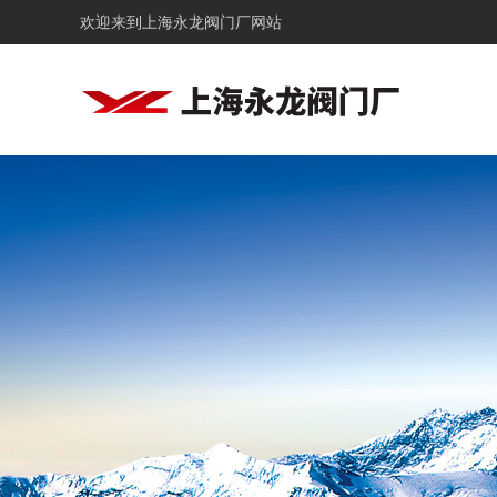
欢迎来到
上海永龙阀门厂网站