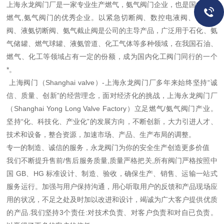
上海永龙阀门厂是一家专业生产燃气，氨气阀门企业，也是国内生产
燃气,氨气阀门的优秀企业。以紧急切断阀、数控电液阀、电动球
阀、液氨切断阀、氨气截止阀是公司的主导产品，广泛用于石化、氨
气储罐、燃气球罐、液氨管道、化工气体等多种领域，在我国石油、
燃气、化工等领域占有一定的份额，成为国内化工阀门同行的一个
*。
上海阀门（Shanghai valve）-上海永龙阀门厂多年来始终坚持“诚
信、质量、创新”的经营理念，面对经济化的挑战，上海永龙阀门厂
（Shanghai Yong Long Valve Factory）立足燃气/氨气阀门产业。
坚持“化、科技化、产业化”的发展方向，不断创新，大力引进人才、
技术和设备，整合资源，加速市场、产品、生产布局的调整。
专一的制造、诚信的服务，永龙阀门为你的安全生产创造更多价值
我们不断提升售前/售后服务质量,质量严格把关,所有阀门严格按照中
国 GB、HG 标准设计、制造、验收，确保生产、销售、运输一站式
服务运行。加强与用户保持沟通，用心听取用户的反馈和产品现场应
用的状况，不足之处及时加以改进和设计，竭诚为广大客户提供优质
的产品.我们坚持3个责任:对技术负责、对客户负责和对自已负责。