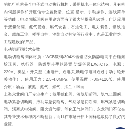
的执行机构是全电子式电动执行机构，采用机电一体化结构，具有机
内伺服操作和开度信号位置反馈、位置 指示、手动操作、连线简单
等功能：电动切断球阀在用途方面有了很大的提高和改善，广泛应用
于液氨储罐、氨气管道、燃气设备，石油化工、电力装备、钢铁冶
金、船舶工业、楼字自控、消防自动控制等行业中，也是工业窑炉、
工程建设的*产品。
电动切断阀技术参数：
电动切断阀阀体材质：WCB碳钢/304不锈钢防火防静电高平台硅溶
胶球阀、执行器：防爆型带手轮装置 防爆等级EXdiiCT5、电源：
220V、类型：开关型（通电开、通电关,断电停电可通过手动手轮开
关动作）、使用压力：2.5-4.0MPa、使用温度：-30/+120℃、使用
介质：油品，液氨、氨气、燃气、法兰：凹面
上海永龙阀门厂专业生产：氨用截止阀、液氨切断阀、氨气止回阀、
电动紧急切断阀、液动紧急切断阀、气动紧急切断阀、燃气紧急切断
阀、活塞式电液阀、阻火透气帽、等化工气体阀门，永龙阀门不仅在
其专业技术领域内不断创新，而且在市场开拓上同样也取得了良好的
业绩。