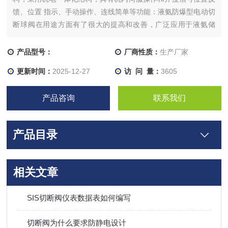
馈、位置 指示、手动操作、连线简单等功能：液氨防爆型电动切
断球阀在用途方面有了很大的提高和改善，广泛应用于液氨储
罐、氨气管道、燃气设备，石油化工、电力装备、钢铁冶金、船
舶工业、楼字自控、消防自动控制等行业中，也是工业窑炉、工
产品型号：
厂商性质：
生产厂家
程建设的*产品。
更新时间：
2025-12-27
访 问 量：
3605
产品咨询
联系我们
产品目录
相关文章
SIS切断阀仪表数据表如何编写
切断阀为什么要求防静电设计