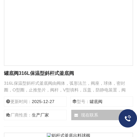
罐底阀316L保温型斜杆式釜底阀
316L保温型斜杆式釜底阀由阀体，弧形法兰，阀座，球体，密封
圈，O型圈，止推垫片，阀杆，V型填料，压盖，防静电装置，阀
盖，内六角螺栓组成为一体。
更新时间：
2025-12-27
型号：
罐底阀
厂商性质：
生产厂家
现在联系