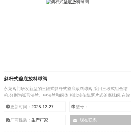
斜杆式釜底放料球阀
永龙阀门研发新型的三段式斜杆式釜底放料球阀,采用三段式组合结
构,分别为弧形法兰、中法兰和阀体,相比较传统两片式釜底球阀,在罐
底安装焊接过程中,由于金属材质导热系数较高,容易造成阀座密封圈
更新时间：
2025-12-27
型号：
损坏,导致阀门出现泄露。
厂商性质：
生产厂家
现在联系