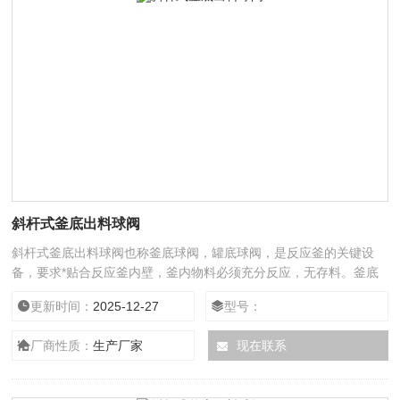
斜杆式釜底出料球阀
斜杆式釜底出料球阀也称釜底球阀，罐底球阀，是反应釜的关键设
备，要求*贴合反应釜内壁，釜内物料必须充分反应，无存料。釜底
放料阀切断时，确保物料无泄漏，以免未充分反应物料进入下一个流
更新时间：
2025-12-27
型号：
程。
厂商性质：
生产厂家
现在联系