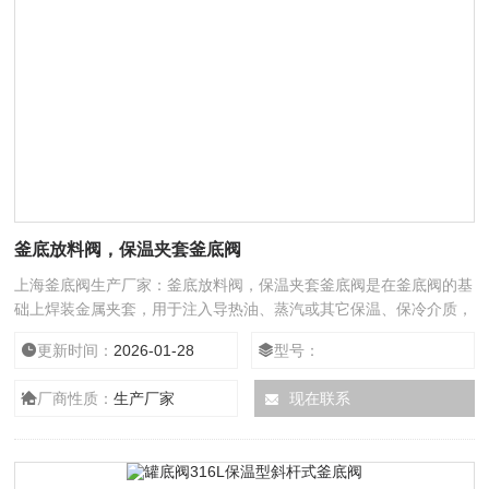
釜底放料阀，保温夹套釜底阀
上海釜底阀生产厂家：釜底放料阀，保温夹套釜底阀是在釜底阀的基
础上焊装金属夹套，用于注入导热油、蒸汽或其它保温、保冷介质，
确保阀内介质能够正常工作，夹套能有效降管路中介质热量损失，要
更新时间：
2026-01-28
型号：
用于以输送在常温下会凝固的高粘度介质。
厂商性质：
生产厂家
现在联系