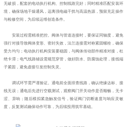
无破损，配套的电动执行机构、控制线路完好；同时精准匹配安装环
境，确保场地干燥通风，远离强电磁干扰与高温热源，预留充足操作
与检修空间，为后续运维创造条件。
安装过程需精准把控。阀体与管道连接时，要保证同轴度，避免
强行对接导致阀体变形、密封失效，法兰连接需对称紧固螺栓，确保
受力均匀；电动执行机构安装要稳固，与阀体传动部件精准对接，杜
绝卡滞；电气线路铺设需规范穿管，做好防水、防腐蚀处理，接线端
子紧固，避免虚接引发控制失灵。
调试环节需严谨验证。通电前全面排查线路，确认绝缘达标、接
线无误；通电后先进行空载测试，观察阀门开关动作是否顺畅，无卡
涩、异响；随后模拟紧急触发信号，验证阀门切断速度与响应灵敏
度，反复测试确保动作可靠，为后续投用筑牢基础。