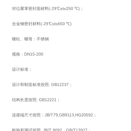
对位聚苯密封面材料(-29℃≤t≤250 ℃)；
合金钢密封材料(-29℃≤t≤650 ℃)
螺柱、螺母：不锈钢
规格：DN15-200
设计标准：
设计和制造标准按照: GB12237；
结构长度按照: GB12221；
连接端尺寸按照：JB/T79,GB9113,HG20592；
检验和测试按照: JB/T 9092、GB/T13927；