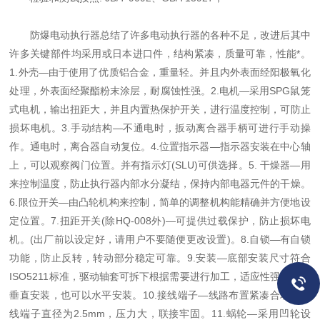
防爆电动执行器总结了许多电动执行器的各种不足，改进后其中
许多关键部件均采用或日本进口件，结构紧凑，质量可靠，性能*。
1.外壳—由于使用了优质铝合金，重量轻。并且内外表面经阳极氧化
处理，外表面经聚酯粉末涂层，耐腐蚀性强。2.电机—采用SPG鼠笼
式电机，输出扭距大，并且内置热保护开关，进行温度控制，可防止
损坏电机。3.手动结构—不通电时，扳动离合器手柄可进行手动操
作。通电时，离合器自动复位。4.位置指示器—指示器安装在中心轴
上，可以观察阀门位置。并有指示灯(SLU)可供选择。5. 干燥器—用
来控制温度，防止执行器内部水分凝结，保持内部电器元件的干燥。
6.限位开关—由凸轮机构来控制，简单的调整机构能精确并方便地设
定位置。7.扭距开关(除HQ-008外)—可提供过载保护，防止损坏电
机。(出厂前以设定好，请用户不要随便更改设置)。8.自锁—有自锁
功能，防止反转，转动部分稳定可靠。9.安装—底部安装尺寸符合
ISO5211标准，驱动轴套可拆下根据需要进行加工，适应性强。可以
垂直安装，也可以水平安装。10.接线端子—线路布置紧凑合理，接
线端子直径为2.5mm，压力大，联接牢固。11.蜗轮—采用凹轮设