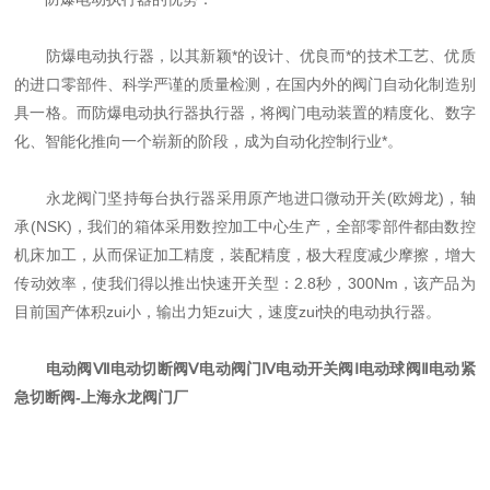
防爆电动执行器，以其新颖*的设计、优良而*的技术工艺、优质
的进口零部件、科学严谨的质量检测，在国内外的阀门自动化制造别
具一格。而防爆电动执行器执行器，将阀门电动装置的精度化、数字
化、智能化推向一个崭新的阶段，成为自动化控制行业*。
永龙阀门坚持每台执行器采用原产地进口微动开关(欧姆龙)，轴
承(NSK)，我们的箱体采用数控加工中心生产，全部零部件都由数控
机床加工，从而保证加工精度，装配精度，极大程度减少摩擦，增大
传动效率，使我们得以推出快速开关型：2.8秒，300Nm，该产品为
目前国产体积zui小，输出力矩zui大，速度zui快的电动执行器。
电动阀Ⅶ
电动切断阀
Ⅴ电动阀门Ⅳ电动开关阀Ⅰ电动球阀Ⅱ
电动紧
急切断阀
-
上海永龙阀门厂