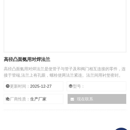
高径凸面氨用对焊法兰
高径凸面氨用对焊法兰是使管子与管子及和阀门相互连接的零件，连
接于管端,法兰上有孔眼，螺栓使两法兰紧连。法兰间用衬垫密封。
法兰分螺纹连接（丝接）法兰和焊接法兰及卡套法兰。
更新时间：
2025-12-27
型号：
厂商性质：
生产厂家
现在联系