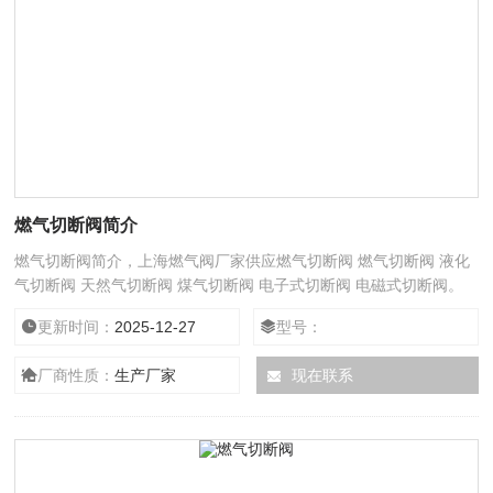
燃气切断阀简介
燃气切断阀简介，上海燃气阀厂家供应燃气切断阀 燃气切断阀 液化
气切断阀 天然气切断阀 煤气切断阀 电子式切断阀 电磁式切断阀。
产品可与燃气泄漏报警器或消防自动化系统相连接，保证用气使用安
更新时间：
2025-12-27
型号：
全。
厂商性质：
生产厂家
现在联系