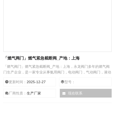
「燃气阀门」燃气紧急截断阀_产地：上海
「燃气阀门」燃气紧急截断阀_产地：上海，永龙阀门多年的燃气阀
门生产企业，是一家专业从事氨用阀门，电动阀门，气动阀门，液动
阀门配套销售及售后服务于一体的优质阀门厂家，为了生产出品质的
更新时间：
2025-12-27
型号：
产品不断引进国外技术改进产品的性能，致力打造切断阀国产化。
厂商性质：
生产厂家
现在联系