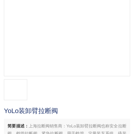
YoLo装卸臂拉断阀
简要描述：
上海拉断阀销售商：YoLo装卸臂拉断阀也称安全拉断
阀，鹤管拉断阀，紧急拉断阀，用于鹤管、定量装车系统、撬装