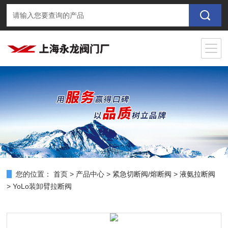
您的位置：
首页
>
产品中心
>
紧急切断阀/熔断阀
>
液氨拉断阀
> YoLo装卸臂拉断阀