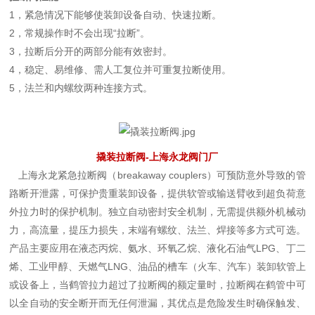
1，紧急情况下能够使装卸设备自动、快速拉断。
2，常规操作时不会出现“拉断”。
3，拉断后分开的两部分能有效密封。
4，稳定、易维修、需人工复位并可重复拉断使用。
5，法兰和内螺纹两种连接方式。
撬装拉断阀-上海永龙阀门厂
上海永龙紧急拉断阀（breakaway couplers）可预防意外导致的管
路断开泄露，可保护贵重装卸设备，提供软管或输送臂收到超负荷意
外拉力时的保护机制。独立自动密封安全机制，无需提供额外机械动
力，高流量，提压力损失，末端有螺纹、法兰、焊接等多方式可选。
产品主要应用在液态丙烷、氨水、环氧乙烷、液化石油气LPG、丁二
烯、工业甲醇、天燃气LNG、油品的槽车（火车、汽车）装卸软管上
或设备上，当鹤管拉力超过了拉断阀的额定量时，拉断阀在鹤管中可
以全自动的安全断开而无任何泄漏，其优点是危险发生时确保触发、