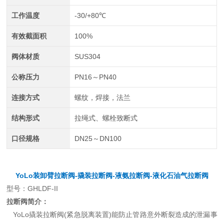
工作温度
-30/+80℃
有效截面积
100%
阀体材质
SUS304
公称压力
PN16～PN40
连接方式
螺纹，焊接，法兰
结构形式
拉绳式、螺栓致断式
口径规格
DN25～DN100
YoLo装卸臂拉断阀
-撬装拉断阀-液氨拉断阀-液化石油气拉断阀
型号：GHLDF-II
拉断阀简介：
YoLo撬装拉断阀(紧急脱离装置)能防止管路意外断裂造成的泄漏事