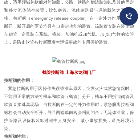
故，适用领域包括船对岸卸载，公路、铁路的槽罐装卸以及其他固定
和移动流体储存装置，比如鹤管、流体输送臂与运输载体之间的连
接。拉断阀（emergency release coupler）在一定外力作用下自动
断开，断开后的两节均具有自密封功能的装置。该装置安装在装车卸
车鹤管、定量装车系统、撬装、加油机或加气机、加(卸)气柱的软管
上，是防止软管被拉断而发生泄漏事故的专用保护装置。
鹤管拉断阀-上海永龙阀门厂
拉断阀的作用：
紧急拉断阀用于因操作失误或溜车原因，突发火灾或紧急情况时，
不能用正常的方法将槽车和软管（鹤管）分开，槽车不用拆卸鹤管及
软管直接逃离现场，当拉断阀在一定的外力作用时，紧急脱离拉断阀
螺栓会自动安全断开，并且两端单向阀会瞬间闭合，无流体泄露，保
护管路及设备和装卸过程中人身安全，减小事故损失，避免环境污
染。
拉断阀性能：