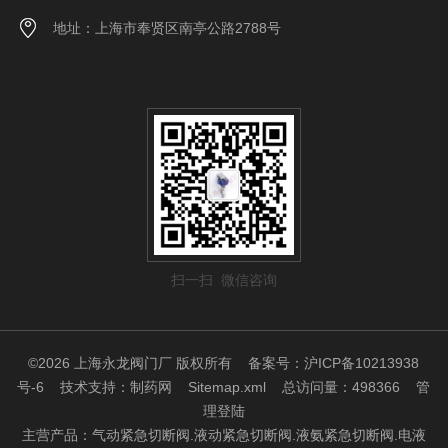
地址：上海市奉贤区南亭公路2788号
扫一扫 微信咨询
©2026 上海永龙阀门厂 版权所有
备案号：沪ICP备10213938
号-6
技术支持：
制药网
Sitemap.xml
总访问量：498366
管
理登陆
主营产品：气动紧急切断阀.液动紧急切断阀.液氨紧急切断阀.电液