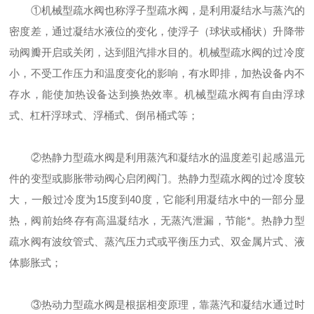
①机械型疏水阀也称浮子型疏水阀，是利用凝结水与蒸汽的
密度差，通过凝结水液位的变化，使浮子（球状或桶状）升降带
动阀瓣开启或关闭，达到阻汽排水目的。机械型疏水阀的过冷度
小，不受工作压力和温度变化的影响，有水即排，加热设备内不
存水，能使加热设备达到换热效率。机械型疏水阀有自由浮球
式、杠杆浮球式、浮桶式、倒吊桶式等；
②热静力型疏水阀是利用蒸汽和凝结水的温度差引起感温元
件的变型或膨胀带动阀心启闭阀门。热静力型疏水阀的过冷度较
大，一般过冷度为15度到40度，它能利用凝结水中的一部分显
热，阀前始终存有高温凝结水，无蒸汽泄漏，节能*。热静力型
疏水阀有波纹管式、蒸汽压力式或平衡压力式、双金属片式、液
体膨胀式；
③热动力型疏水阀是根据相变原理，靠蒸汽和凝结水通过时