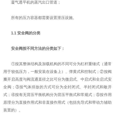
凝气透平机的蒸汽出口管道；
所有的压力容器都需要设置泄压设施。
1.1 安全阀的分类
安全阀按不同方法的分类如下：
①按其整体结构及加载机构的不同可分为杠杆重锤式（通常
用于较低压力，一般安装在设备上）、弹黄式和控制式；②按阀
瓣开启高度与阀流通直径之比可分为微启式、中启式和全启式安
全阀；③按气体排放的方式可分为全封闭式、半封闭式和敞开
式；④按有无背压平衡机构分为背压平衡式和常规式；⑤按作用
原理分为直接作用式和非直接作用式（包括先导式和带动力辅助
装置的）。