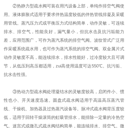
②热静力型疏水阀可装在用汽设备上部，单纯作排空气阀使
用。液体膨胀式适用于要求伴热温度较低的伴热管线排凝及采暖
用管线。蒸汽压力式或平衡压力式结构简单，动作灵敏，可连续
排水、排空气，性能良好，漏气量小，但抗水击及抗污垢能力
差，应用范围广，可作为蒸汽系统的排空气阀。波纹管式广泛用
作采暖系统疏水用，也可作为蒸汽系统的排空气阀。双金属片式
动作灵敏度不高，能连续排水，排水性能好，过冷度较大且可调
节，从低压到高压都适用，zui高使用温度可达550℃。抗污垢、
抗水击性强。
③热动力型疏水阀处理凝结水的灵敏度较高，启闭件小、惯
性也小、开关速度迅速。圆盘式疏水阀适用于高温高压蒸汽管
线、干燥机、加热器及过热蒸汽设备等。脉冲式疏水阀背压度较
低，适用于回转干燥滚筒的虹吸管排水，能排除一定量的冷热空
气。迷宫式或微孔式疏水阀结构简单，能连续排水、排空气。微