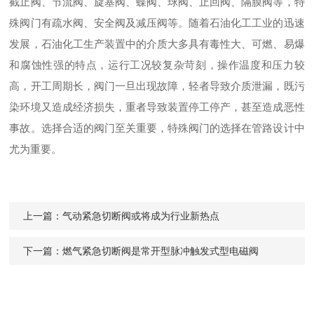
截止阀、节流阀、旋塞阀、蝶阀、球阀、止回阀、隔膜阀等，特
殊阀门有疏水阀、安全阀及减压阀等。随着石油化工工业的迅速
发展，石油化工生产装置中的介质大多具有毒性大、可燃、易爆
和腐蚀性强的特点，运行工况较复杂苛刻，操作温度和压力较
高，开工周期长，阀门一旦出现故障，轻者导致介质泄漏，既污
染环境又造成经济损失，重者导致装置停工停产，甚至造成恶性
事故。选择合适的阀门至关重要，特殊阀门的选择在管路设计中
尤为重要。
上一篇：
气动紧急切断阀或将成为行业新热点
下一篇：
燃气紧急切断阀是常开型脉冲触发式型电磁阀