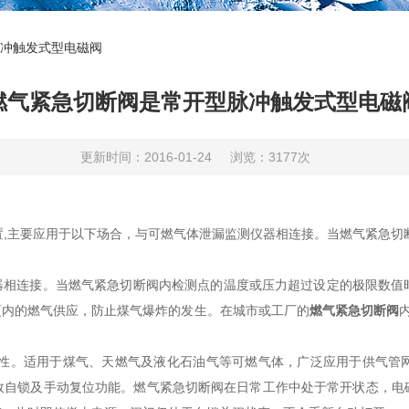
冲触发式型电磁阀
燃气紧急切断阀是常开型脉冲触发式型电磁
更新时间：2016-01-24
浏览：3177次
,主要应用于以下场合，与可燃气体泄漏监测仪器相连接。当燃气紧急切
器相连接。当燃气紧急切断阀内检测点的温度或压力超过设定的极限数值
厦内的燃气供应，防止煤气爆炸的发生。在城市或工厂的
燃气紧急切断阀
。适用于煤气、天燃气及液化石油气等可燃气体，广泛应用于供气管
故自锁及手动复位功能。燃气紧急切断阀在日常工作中处于常开状态，电