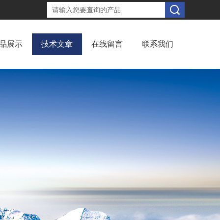
品展示
技术文章
在线留言
联系我们