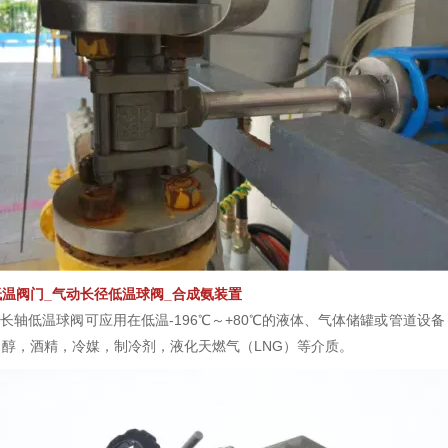
低温阀门_气动长径低温球阀_合成氨装置
长轴低温球阀可应用在低温-196℃～+80℃的液体、气体储罐或管道设
甲醇，酒精，冷媒，制冷剂，液化天燃气（LNG）等介质。