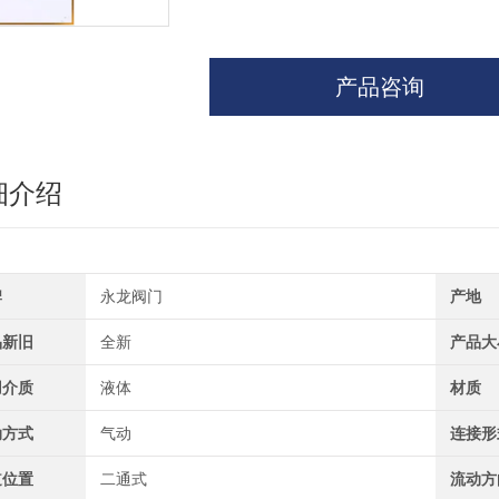
产品咨询
细介绍
牌
永龙阀门
产地
品新旧
全新
产品大
用介质
液体
材质
动方式
气动
连接形
道位置
二通式
流动方