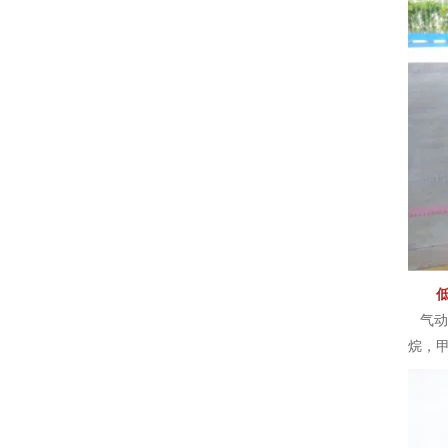
气动
烷，