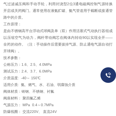
气过滤减压阀和手动手轮，利用封浇型2位3通电磁阀控制气源转换
开启或关闭阀门。通常使用在液氨贮罐、氨气管道用于截断或接通管
路中的介质。
工作原理：
是由不锈钢高平台浮动式球阀及单（双）作用活塞式气动执行器组成
以压缩空气为动力，阀杆带动阀芯在阀体内转动90以实现全开——
全闭的动作。（注：手动操作后需要拔掉气源、防止通电气源自动打
开球阀）。
技术参数：
公称压力：1.6、2.5、4.0MPa
测试压力：2.4、3.7、6.0MPa
介质温度: -40～ 150℃
适用介质: 氨、燃气、水、石油、弱腐蚀介质
阀体材质：铸钢、不锈钢、衬氟
阀座材料： 聚四氟乙烯
气源压力： MPa 0.4～0.7MPa
防爆线圈： 交流220V、 直流24V