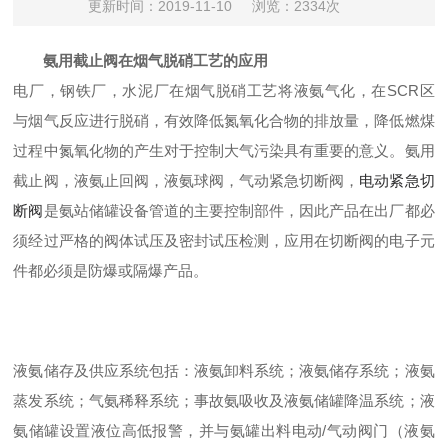
更新时间：2019-11-10
浏览：2334次
氨用截止阀在烟气脱硝工艺的应用
电厂，钢铁厂，水泥厂在烟气脱硝工艺将液氨气化，在SCR区
与烟气反应进行脱硝，有效降低氮氧化合物的排放量，降低燃煤
过程中氮氧化物的产生对于控制大气污染具有重要的意义。氨用
截止阀，液氨止回阀，液氨球阀，气动紧急切断阀，
电动紧急切
断阀
是氨站储罐设备管道的主要控制部件，因此产品在出厂都必
须经过严格的阀体试压及密封试压检测，应用在切断阀的电子元
件都必须是防爆或隔爆产品。
液氨储存及供应系统包括：液氨卸料系统；液氨储存系统；液氨
蒸发系统；气氨稀释系统；事故氨吸收及液氨储罐降温系统；液
氨储罐设置液位高低报警，并与氨罐出料电动/气动阀门（液氨