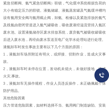
紧急切断阀、氨气紧急切断阀）联锁，气化缓冲系统根据负荷的
大小有稳定压力的联锁。液氨储罐、液氨蒸发罐及气氨缓冲槽均
设有氨用安全阀与氨用截止阀，卸氨、检修以及紧急排放的氨气
及残氨由密闭管道进入氨气罐吸收，吸收废液经溢流管排入氨区
废水池。设置液氨储存区废水排放系统，废弃氨气被吸收罐吸收
后进入废水池，再经由废水泵送至电厂化学水处理站进行处理。
液氨卸车时发生事故主要有以下几个方面的原因：
1，液氨卸车场所附近有明火，或焊接、切割作业，造成火灾事
故。
2，液氨卸车时未停在位置，发动机未熄火，未做好接地，造成
火灾,事故。
3，液氨卸车无操作规程，作业人员违反操作，未正确佩戴个体
防护用品。
其他危险因素
压力管道危险因素，如材料选择不当、氨用阀门制造缺陷、安装