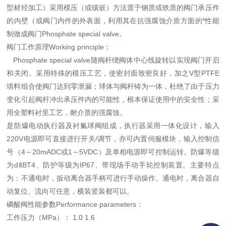
型材经加工）采用模压（或镶嵌）方法置于钢质或铁质的阀门承压件
的内壁（或阀门内件的外表面，利用其在抗强腐蚀介质方面的*性能
制做成阀门Phosphate special valve。
阀门工作原理Working principle：
Phosphate special valve随阀杆绕阀体中心线旋转以实现阀门开启
和关闭。采用特殊的模压工艺，使密封面致密良好，加之V型PTFE
填料组合使阀门达到零泄漏；球体与阀杆铸为一体，杜绝了由于压力
变化引起阀杆冲出承压件内的可能性，根本保证使用中的安全性；采
用全塑料衬里工艺，耐介质的强腐蚀。
是防爆电动执行器及衬氟球阀组成，执行器采用一体化设计，输入
220V电源即可直接进行开关/调节，亦可内置伺服模块，输入控制信
号（4～20mADC或1～5VDC）及单相电源即可控制运转。防爆等级
为dⅡBT4、防护等级为IP67、带现场手动手轮控制装置。主要特点
为：不通电时，扳动离合器手柄可进行手动操作。通电时，离合器自
动复位。流向可任意，横装竖装都可以。
磷酸阀性能参数Performance parameters：
工作压力（MPa）： 1.0 1.6