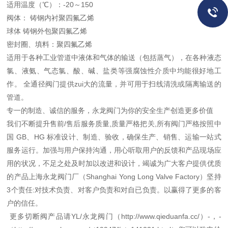
适用温度（℃）：-20～150
阀体： 铸钢内衬聚四氟乙烯
球体 铸钢外包聚四氟乙烯
密封圈、填料：聚四氟乙烯
适用于各种工业管道中液体和气体的输送（包括蒸气），在各种液态
氯、液氨、气态氯、酸、碱、盐类等强腐蚀性介质中均能很好地工
作。 全通径阀门提供zui大的流量，并可用于扫线清洗或隔离输送的
管道。
专一的制造、诚信的服务，永龙阀门为你的安全生产创造更多价值
我们不断提升售前/售后服务质量,质量严格把关,所有阀门严格按照中
国 GB、HG 标准设计、制造、验收，确保生产、销售、运输一站式
服务运行。加强与用户保持沟通，用心听取用户的反馈和产品现场应
用的状况，不足之处及时加以改进和设计，竭诚为广大客户提供优质
的产品上海永龙阀门厂（Shanghai Yong Long Valve Factory）坚持
3个责任:对技术负责、对客户负责和对自已负责。以赢得了更多的客
户的信任。
更多切断阀产品请YL/永龙阀门（http://www.qieduanfa.cc/）-，-