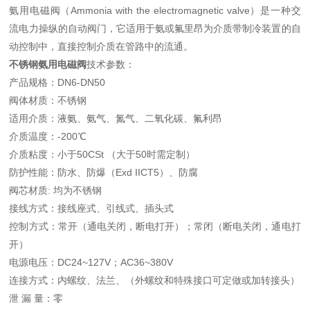
氨用电磁阀（Ammonia with the electromagnetic valve）是一种交
流电力操纵的自动阀门，它适用于氨或氟里昂为介质带制冷装置的自
动控制中，直接控制介质在管路中的流通。
不锈钢氨用电磁阀
技术参数：
产品规格：DN6-DN50
阀体材质：不锈钢
适用介质：液氨、氨气、氮气、二氧化碳、氟利昂
介质温度：-200℃
介质粘度：小于50CSt （大于50时需定制）
防护性能：防水、防爆（Exd IICT5）、防腐
阀芯材质: 均为不锈钢
接线方式：接线座式、引线式、插头式
控制方式：常开（通电关闭，断电打开）；常闭（断电关闭，通电打
开）
电源电压：DC24~127V；AC36~380V
连接方式：内螺纹、法兰、（外螺纹和特殊接口可定做或加转接头）
泄 漏 量：零