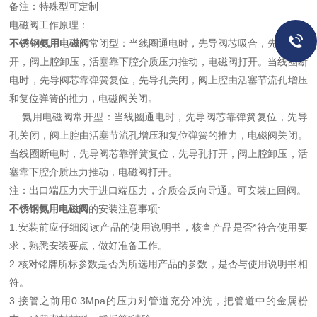
备注：特殊型可定制
电磁阀工作原理：
不锈钢氨用电磁阀
常闭型：当线圈通电时，先导阀芯吸合，先导孔打
开，阀上腔卸压，活塞靠下腔介质压力推动，电磁阀打开。当线圈断
电时，先导阀芯靠弹簧复位，先导孔关闭，阀上腔由活塞节流孔增压
和复位弹簧的推力，电磁阀关闭。
氨用电磁阀常开型：当线圈通电时，先导阀芯靠弹簧复位，先导
孔关闭，阀上腔由活塞节流孔增压和复位弹簧的推力，电磁阀关闭。
当线圈断电时，先导阀芯靠弹簧复位，先导孔打开，阀上腔卸压，活
塞靠下腔介质压力推动，电磁阀打开。
注：出口端压力大于进口端压力，介质会反向导通。可安装止回阀。
不锈钢氨用电磁阀
的安装注意事项:
1.安装前应仔细阅读产品的使用说明书，核查产品是否*符合使用要
求，熟悉安装要点，做好准备工作。
2.核对铭牌所标参数是否为所选用产品的参数，是否与使用说明书相
符。
3.接管之前用0.3Mpa的压力对管道充分冲洗，把管道中的金属粉