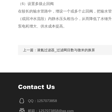
（6）设置多级止回阀
在较长的输水管路中，增设一个或多个止回阀，把输水管
（或回冲水流段）内静水压头相当小，从而降低了水锤升
泵电耗增大、供水成本提高。
上一篇：
液氨过滤器_过滤网目数与微米的换算
Contact Us
QQ：1257073858
邮箱：1257073858@qq.com