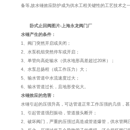
备等,故水锤效应防护成为供水工程关键性的工艺技术之
卧式止回阀图片-上海永龙阀门厂
水锤产生的条件：
1、阀门突然开启或关闭；
2、水泵机组突然停车或开启；
3、单管向高处输水（供水地形高差超过20米）；
4、水泵总扬程（或工作压力）大；
5、输水管道中水流速度过大；
6、输水管道过长，且地形变化大。
水锤效应的危害：
水锤引起的压强升高，可达管道正常工作压强的几倍，甚
1、引起管道强烈振动，管道接头断开；
2、破坏阀门，严重的压强过高造成管道爆管，供水管网