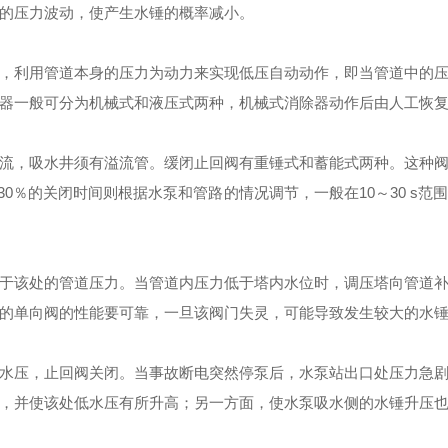
的压力波动，使产生水锤的概率减小。
，利用管道本身的压力为动力来实现低压自动动作，即当管道中的
器一般可分为机械式和液压式两种，机械式消除器动作后由人工恢
流，吸水井须有溢流管。缓闭止回阀有重锤式和蓄能式两种。这种
％～30％的关闭时间则根据水泵和管路的情况调节，一般在10～30 
于该处的管道压力。当管道内压力低于塔内水位时，调压塔向管道
的单向阀的性能要可靠，一旦该阀门失灵，可能导致发生较大的水
水压，止回阀关闭。当事故断电突然停泵后，水泵站出口处压力急
，并使该处低水压有所升高；另一方面，使水泵吸水侧的水锤升压