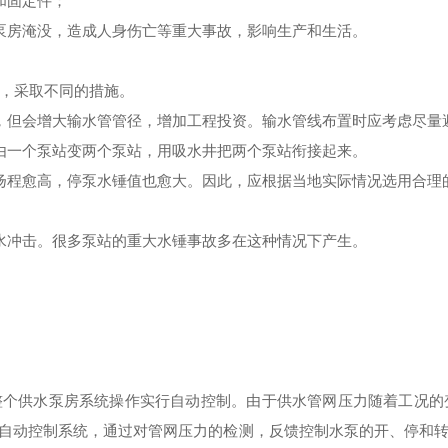
和固定件；
泵房淹没，造成人身伤亡等重大事故，影响生产和生活。
，采取不同的措施。
，但会增大输水管管径，增加工程投资。输水管线布置时应考虑尽量
由一个泵站变两个泵站，用吸水井把两个泵站衔接起来。
扬程愈高，停泵水锤值也愈大。因此，应根据当地实际情况选用合理
。
水冲击。很多泵站的重大水锤事故多在这种情况下产生。
整个供水泵房系统操作实行自动控制。由于供水管网压力随着工况
C自动控制系统，通过对管网压力的检测，反馈控制水泵的开、停和