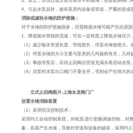
3、反之，压强过低又会导致管子的瘪塌，还会损坏阀门
4、引起水泵反转，破坏泵房内设备或管道，严重的造成
消除或减轻水锤的防护措施：
对于水锤的防护措施很多，但需根据水锤可能产生的原因
1、降低输水管线的流速，可在一定程度上降低水锤压力
（1）减少输水管道长度，管线愈长，停泵水锤值愈大。
（2）停泵水锤的大小主要与泵房的几何扬程有关，几何
（3）事故停泵后，应待止回阀后管道充满水再启动水泵
（4）启泵时水泵出口阀门不要全开，否则会产生很大的
立式止回阀图片-上海永龙阀门厂
设置水锤消除装置
（1）采用恒压控制技术：
采用PLC自动控制系统，对机泵进行变频调速控制，对
象，容易产生水锤，导致对管道和设备的破坏，采用PL