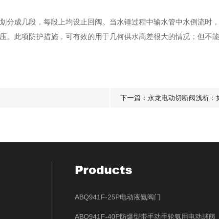
划分成几段，每段上均设止回阀。当水锤过程中输水管中水倒流时
压。此项防护措施，可有效的用于几何供水高差很大的情况；但不
下一篇：
永龙电动切断阀浅析：
Products
ABQ941F-25P电动液氨阀门
ABQ941F-40P防爆型带手动手轮氨用电动球阀