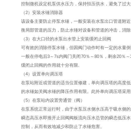
控制微机设定机泵供水压力，保持恒压供水，避免了过大
（2）安装水锤消除器
该设备主要防止停泵水锤，一般安装在水泵出口管道附近
衡局部管道的压力，防止水锤对设备和管道的冲击，消除
（3）在大口径的水泵出水管上安装缓闭止回阀
可有效的消除停泵水锤，但因阀门动作时有一定的水量倒
一般在停电后3～7s内阀门关闭70％～80％，剩余20
缓闭止回阀的作用就十分有限.
（4）设置单向调压塔
在泵站附近或管道的适当位置修建，单向调压塔的高度低
的水锤如关阀水锤的降压作用有限。此外单向调压塔采用
（5）在泵站内设置旁通管（阀）
在泵系统正常运行时，由于水泵压水侧水压高于吸水侧的
瞬态高压水即推开止回阀阀板流向压水总管的瞬态低压水
控制，从而有效地减少和防止了水锤危害。