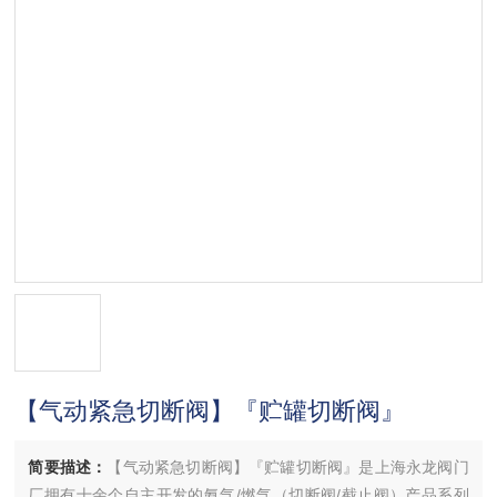
【气动紧急切断阀】『贮罐切断阀』
简要描述：
【气动紧急切断阀】『贮罐切断阀』是上海永龙阀门
厂拥有十余个自主开发的氨气/燃气（切断阀/截止阀）产品系列