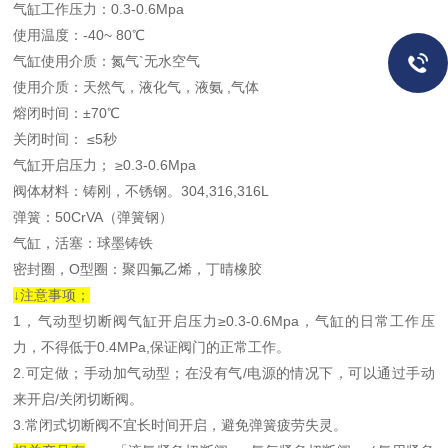
气缸工作压力：0.3-0.6Mpa
使用温度：-40~ 80℃
气缸使用介质：氮气`无水空气
使用介质：天然气，液化气，液氨 ,气体
熔闭时间：±70℃
关闭时间： ≤5秒
气缸开启压力； ≥0.3-0.6Mpa
阀体材料：铸刚，不锈钢。304,316,316L
弹簧：50CrVA（弹簧钢）
气缸，活塞：球墨铸铁
密封圈，O型圈：聚四氟乙烯，丁晴橡胶
↓注意事项；
1，气动型切断阀气缸开启压力≥0.3-0.6Mpa，气缸的日常工作压
力，不得低于0.4MPa,保证阀门的正常工作。
2.可定做；手动加气动型；在没有气/电源的情况下，可以通过手动
来开启/关闭切断阀。
3.常闭式切断阀不宜长时间开启，避免弹簧疲劳失灵。