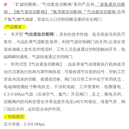
⊙
『贮罐切断阀』“气动紧急切断阀”系列产品有
:「液氨紧急切断
阀」【氨气紧急切断阀】〞氨用紧急切断阀〝 气动紧急切断阀
适用
于氨气/燃气储罐，管道出入口控制切断流量的安全阀门.
↓产品概述；
♂
常开型“
气动紧急切断阀
”；具有的技术性能，低负荷损失和高可
靠性，与远距离气源配套使用，利用气源控制阀门的关闭,以便在管
道或储罐上发生意外情况时，工作人员迅速通过控制室触动开关，电
磁阀瞬间通电，气源快速通过关闭阀门。
♀
常闭式型【气动紧急切断阀】；由多弹簧气动薄膜执行机构或浮
动式活塞执行机构与调节阀组成，可接收调节仪表的信号，控制工艺
管道内流体的切断、接通或切换。阀门在日常工作中处于常闭状态，
电磁阀线圈处于断电状态，不消耗电能。工作需要时，线圈通电，
0.3-0.6Mpa气源（压缩空气，氮气）开启阀门，反之，断电关闭。
切断阀内部结构安置在外界温度升高至≥80℃时熔化，堵塞气管，阀
门卸压关闭，起到安全保护作用。
↙性能规范:
压力等级：2.5/4.0Mpa