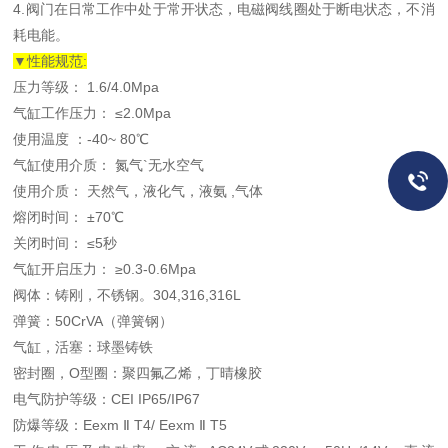
4.阀门在日常工作中处于常开状态，电磁阀线圈处于断电状态，不消
耗电能。
▼
性能规范:
压力等级： 1.6/4.0Mpa
气缸工作压力： ≤2.0Mpa
使用温度 ：-40~ 80℃
气缸使用介质： 氮气`无水空气
使用介质： 天然气，液化气，液氨 ,气体
熔闭时间： ±70℃
关闭时间： ≤5秒
气缸开启压力： ≥0.3-0.6Mpa
阀体：铸刚，不锈钢。304,316,316L
弹簧：50CrVA（弹簧钢）
气缸，活塞：球墨铸铁
密封圈，O型圈：聚四氟乙烯，丁晴橡胶
电气防护等级：CEI IP65/IP67
防爆等级：Eexm Ⅱ T4/ Eexm Ⅱ T5