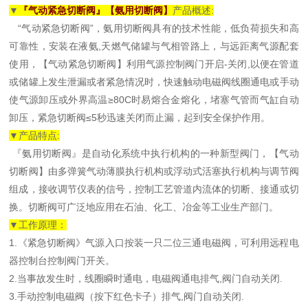
▼
『气动紧急切断阀』【氨用切断阀】
产品概述:
“气动紧急切断阀”，氨用切断阀具有的技术性能，低负荷损失和高
可靠性，安装在液氨,天燃气储罐与气相管路上，与远距离气源配套
使用，【气动紧急切断阀】利用气源控制阀门开启-关闭,以便在管道
或储罐上发生泄漏或者紧急情况时，快速触动电磁阀线圈通电或手动
使气源卸压或外界高温≥80C时易熔合金熔化，堵塞气管而气缸自动
卸压，紧急切断阀≤5秒迅速关闭而止漏，起到安全保护作用。
▼
产品特点:
『氨用切断阀』是自动化系统中执行机构的一种新型阀门，【气动
切断阀】由多弹簧气动薄膜执行机构或浮动式活塞执行机构与调节阀
组成，接收调节仪表的信号，控制工艺管道内流体的切断、接通或切
换。切断阀可广泛地应用在石油、化工、冶金等工业生产部门。
▼
工作原理：
1.《紧急切断阀》气源入口按装一只二位三通电磁阀，可利用远程电
器控制台控制阀门开关。
2.当事故发生时，线圈瞬时通电，电磁阀通电排气,阀门自动关闭.
3.手动控制电磁阀（按下红色卡子）排气,阀门自动关闭.