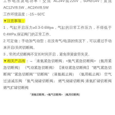
工作电压及电功率：交流 AC24V或220V，50Hz/14V；直流
AC12V/8.5W，AC24V/8.5W
工作环境温度：-15～60℃
▼
注意事项；
1，气缸开启压力≥0.3-0.6Mpa，气缸的日常工作压力，不得低于
0.4MPa,保证阀门的正常工作。
2.可定做；手动加气动型；在没有气/电源的情况下，可以通过手动
来开启/关闭切断阀。
3，常闭式切断阀不宜长时间开启，避免弹簧疲劳失灵。
▼
相关产品有
：→「液氨紧急切断阀」<氨气紧急切断阀> ｛氨用紧
急切断阀｝ 《气动紧急切断阀》 【液动紧急切断阀】 "燃气紧急切
断阀" “紧急切断阀” “切断阀” （液氨截止阀） 《氨用截止阀》 空气
过滤减压阀 『氨气储罐切断阀』 燃气储罐切断阀 液氨贮罐切断阀
燃气贮罐切断阀
「液氨切断阀」<氨气切断阀> ｛氨用切断阀｝