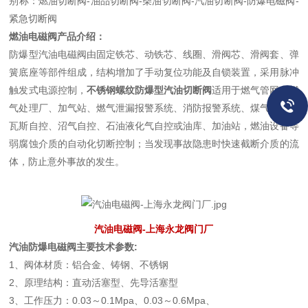
别称：燃油切断阀-油品切断阀-柴油切断阀-汽油切断阀-防爆电磁阀-
紧急切断阀
燃油电磁阀产品介绍：
防爆型汽油电磁阀由固定铁芯、动铁芯、线圈、滑阀芯、滑阀套、弹
簧底座等部件组成，结构增加了手动复位功能及自锁装置，采用脉冲
触发式电源控制，
不锈钢螺纹防爆型汽油切断阀
适用于燃气管网、燃
气处理厂、加气站、燃气泄漏报警系统、消防报警系统、煤气自控、
瓦斯自控、沼气自控、石油液化气自控或油库、加油站，燃油设备等
弱腐蚀介质的自动化切断控制；当发现事故隐患时快速截断介质的流
体，防止意外事故的发生。
汽油电磁阀-上海永龙阀门厂
汽油防爆电磁阀主要技术参数:
1、阀体材质：铝合金、铸钢、不锈钢
2、原理结构：直动活塞型、先导活塞型
3、工作压力：0.03～0.1Mpa、0.03～0.6Mpa、