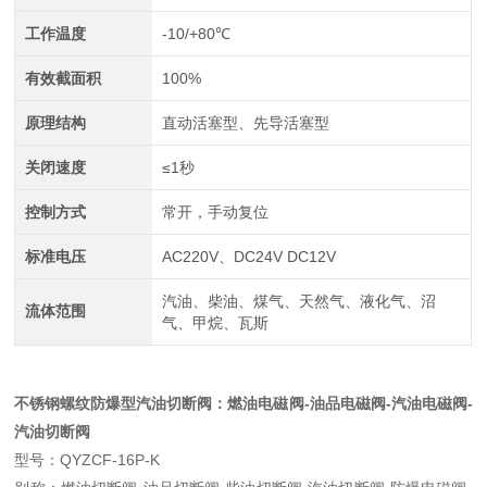
工作温度
-10/+80℃
有效截面积
100%
原理结构
直动活塞型、先导活塞型
关闭速度
≤1秒
控制方式
常开，手动复位
标准电压
AC220V、DC24V DC12V
汽油、柴油、煤气、天然气、液化气、沼
流体范围
气、甲烷、瓦斯
不锈钢螺纹防爆型汽油切断阀
：燃油电磁阀-油品电磁阀-汽油电磁阀-
汽油切断阀
型号：QYZCF-16P-K