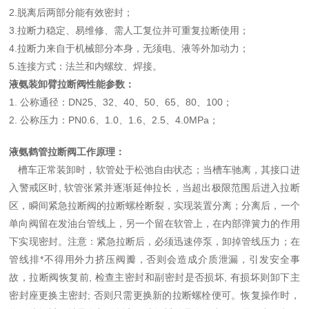
2.脱离后两部分能有效密封；
3.拉断力稳定、易维修、需人工复位并可重复拉断使用；
4.拉断力来自于机械部分本身，无须电、液等外加动力；
5.连接方式：法兰和内螺纹、焊接。
液氨装卸臂拉断阀性能参数：
1. 公称通径：DN25、32、40、50、65、80、100；
2. 公称压力：PN0.6、1.0、1.6、2.5、4.0MPa；
液氨鹤管拉断阀工作原理：
槽车正常装卸时，软管处于松弛自由状态；当槽车驰离，其接口进
入警戒区时, 软管张紧并逐渐延伸拉长，当超出极限范围后进入拉断
区，瞬间紧急拉断阀的拉断螺栓断裂，实现装置分离；分离后，一个
单向阀留在发油台管线上，另一个留在软管上，在内部弹簧力的作用
下实现密封。注意：紧急拉断后，必须迅速停泵，卸掉管线压力；在
管线排*不得用外力挤压阀瓣，否则会造成介质泄漏，引发安全事
故，拉断阀恢复前, 检查主密封和副密封是否损坏, 有损坏则卸下主
密封座更换主密封; 否则只需更换新的拉断螺栓便可。恢复操作时，