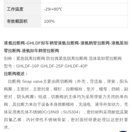
工作温度
-29/+80℃
有效截面积
100%
液氨拉断阀-
GHLDF卸车鹤管液氨拉断阀
-液氨鹤管拉断阀-液氨装卸
臂拉断阀-液氨卸车鹤管拉断阀
别称：紧急脱离拉断阀 防拉拽紧急脱离拉断阀 流体装卸臂拉断阀
型号：GHLDF-16P GHLDF-25P GHLDF-40P
拉断阀概述：
拉断阀 Snap valve主要由两切断阀（外壳，导流板，弹簧，阳头
阀瓣，主密封，主密封座，螺钉，拉断螺栓，垫片，螺母，挡销，副
密封，阴头阀瓣）组成，切断阀的主体均为采用弹簧力关闭的单向
阀，其拉断力来自于设备本身致断螺栓，无须电、液等外加动力。壳
体采用奥氏体不锈钢0Cr18Ni9（SUS304），密封材料采用耐低温聚
四氟乙烯，内衬弹性不锈钢骨架，密封面经研磨处理以达密封要
求。