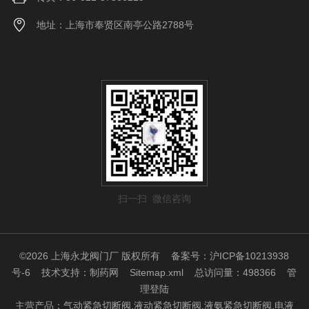
地址：上海市奉贤区南亭公路2788号
扫一扫 微信咨询
©2026 上海永龙阀门厂 版权所有
备案号：沪ICP备10213938
号-6
技术支持：
制药网
Sitemap.xml
总访问量：498366
管
理登陆
主营产品：气动紧急切断阀.液动紧急切断阀.液氨紧急切断阀.电液