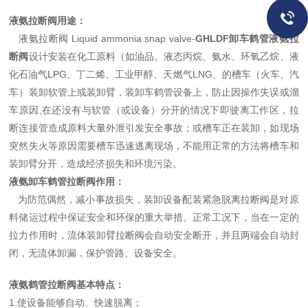
液氨拉断阀用途：
液氨拉断阀 Liquid ammonia snap valve-
GHLDF卸车鹤管液氨拉
断阀
设计安装在化工原料（如油品、液态丙烷、氨水、环氧乙烷、液
化石油气LPG、丁二烯、工业甲醇、天燃气LNG、的槽车（火车、汽
车）装卸软管上或装卸臂，装卸车鹤管设备上，防止因操作失误或溜
车原因,在还没有与软管（或设备）分开的情况下即驶离工作区，拉
断连接管造成原料大量外泄引发安全事故；或槽车正在装卸，如现场
突然失火等原因需要槽车迅速逃离现场，不能用正常的方法将槽车和
装卸臂分开，造成经济损失和环境污染。
液氨卸车鹤管拉断阀作用：
为防范偶然，减小事故损失，装卸设备配装紧急脱离拉断阀是对原
料储运过程中保证安全和环保的重大举措。正常工况下，当在一定的
拉力作用时，流体装卸臂拉断阀会自动安全断开，并且两端会自动封
闭，无流体卸漏，保护管路、设备安全。
液氨鹤管拉断阀基本特点：
1.使设备能够自动、快速脱离；