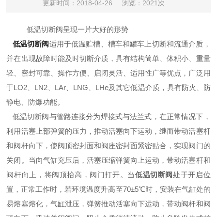
更新时间：2018-04-26
浏览：2021次
低温切断阀呈现一片大好的形势
低温切断阀
适用于低温贮槽、槽车和罐车上切断和流通介质，
并在出现故障时能及时切断介质，具有结构简单、体积小、重量
轻、密封可靠、操作方便、启闭灵活、适用性广等优点，广泛用
于LO2、LN2、LAr、LNG、LHe及其它低温介质，具有防火、防
静电、防爆功能。
低温切断阀与管路连接分为焊接式与法兰式，在正常情况下，
利用活塞上部弹簧的压力，推动活塞向下运动，继而带动活塞杆
和阀杆向下，使阀顶密封面和阀座密封面紧密贴合，实现阀门的
关闭。当向气缸充压后，活塞压缩弹簧向上运动，带动活塞杆和
阀杆向上，将阀顶抬高，阀门打开。当
低温切断阀
处于开启位
置，正常工作时，若环境温度升高至70±5℃时，安装在气缸处的
易熔塞熔化，气缸泄压，弹簧推动活塞向下运动，带动阀杆和阀