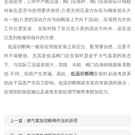
去油处理，工作中严格忌油，阀门安装时，阀门安装前应仔细核
对标志是否与使用要求相符;介质关闭压差方向应与阀体箭头方
向一致(介质的流动方向为由阀顶上方向下流动)，应按照允许的
工作位置安装， 安装时除了应注意介质的流动方向外，还应该
注意到检修和操作的方便。
低温切断阀一般应在管路安装之前定位。配管要自然，位置不
对不能硬扳。尤其是低温阀门在安装时是处于大气温度的状态
下。与实际工况温差很大，管路、冷箱、阀门自身的线膨胀系数
也 不同，容易产生泄漏。因此，
低温切断阀
安装时必须考虑系
统由于温差产生应力影响。低温切断阀若安装在有振源的场合，
应增加防振措施以及避免安装给调节阀带来附加应力。
上一篇：
燃气紧急切断阀作业的原理