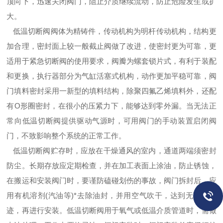
顶向下，迅速关闭阀门，阻止介质继续流动，防止危险发生或扩
大。
低温切断阀阀体为精铸件，传动机构为明杆传动机构，结构更
加合理，密封面上较一般截止阀做了改进，使密封更为可靠，更
适用于紧急切断阀的使用要求，阀瓣为螺套锁片式，有利于装配
和更换，执行器部分为气缸活塞式机构，动作更加平稳可靠，阀
门填料密封采用一新型的填料结构，除聚四氟乙烯填料外，还配
有O形圈密封，在很小的压紧力下，能够达到零外漏。当无法正
常向低温切断阀提供驱动气源时，可用阀门的手动装置启闭阀
门，不致影响整个系统的正常工作。
低温切断阀贮存时，应放在干燥通风的室内，通道两端须密封
防尘。长期存放应定期检查，并在加工表面上涂油，防止锈蚀，
在搬运和安装阀门时，要谨防磕碰划伤的事故，阀门拆封后，应
用有机溶剂(汽油等)*去除油封，并用空气吹干，达到无可见油
迹，再进行安装。低温切断阀用于氧气或低温介质管道时，需做