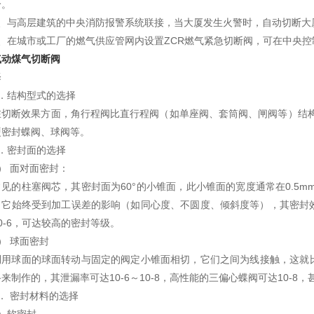
给。
3、与高层建筑的中央消防报警系统联接，当大厦发生火警时，自动切断大
4、在城市或工厂的燃气供应管网内设置ZCR燃气紧急切断阀，可在中央
气动煤气切断阀
择
1．结构型式的选择
在切断效果方面，角行程阀比直行程阀（如单座阀、套筒阀、闸阀等）结构
硬密封蝶阀、球阀等。
2．密封面的选择
1） 面对面密封：
常见的柱塞阀芯，其密封面为60°的小锥面，此小锥面的宽度通常在0.5
，它始终受到加工误差的影响（如同心度、不圆度、倾斜度等），其密封效
0-6，可达较高的密封等级。
） 球面密封
利用球面的球面转动与固定的阀定小锥面相切，它们之间为线接触，这就
来制作的，其泄漏率可达10-6～10-8，高性能的三偏心蝶阀可达10-8
3． 密封材料的选择