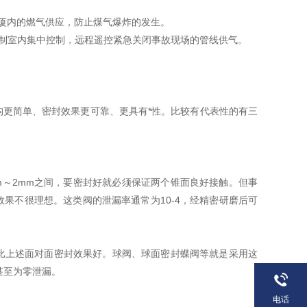
厦内的燃气供应，防止煤气爆炸的发生。
控制室内集中控制，远程遥控紧急关闭事故现场的管线供气。
更简单、密封效果更可靠、更具有*性。比较有代表性的有三
mm～2mm之间，要密封好就必须保证两个锥面良好接触。但事
果不很理想。这类阀的泄漏率通常为10-4，经精密研磨后可
比上述面对面密封效果好。球阀、球面密封蝶阀等就是采用这
，甚至为零泄漏。
电话