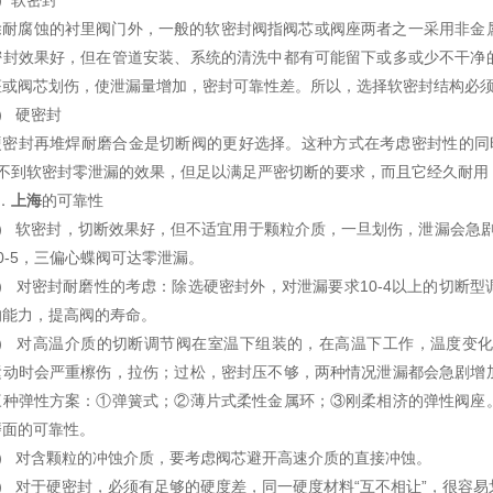
1）软密封
除耐腐蚀的衬里阀门外，一般的软密封阀指阀芯或阀座两者之一采用非金
密封效果好，但在管道安装、系统的清洗中都有可能留下或多或少不干净
座或阀芯划伤，使泄漏量增加，密封可靠性差。所以，选择软密封结构必
） 硬密封
硬密封再堆焊耐磨合金是切断阀的更好选择。这种方式在考虑密封性的同时也
达不到软密封零泄漏的效果，但足以满足严密切断的要求，而且它经久耐用
．
上海
的可靠性
1） 软密封，切断效果好，但不适宜用于颗粒介质，一旦划伤，泄漏会急剧
0-5，三偏心蝶阀可达零泄漏。
2） 对密封耐磨性的考虑：除选硬密封外，对泄漏要求10-4以上的切断
的能力，提高阀的寿命。
3） 对高温介质的切断调节阀在室温下组装的，在高温下工作，温度变
运动时会严重檫伤，拉伤；过松，密封压不够，两种情况泄漏都会急剧增
三种弹性方案：①弹簧式；②薄片式柔性金属环；③刚柔相济的弹性阀座
磨面的可靠性。
4） 对含颗粒的冲蚀介质，要考虑阀芯避开高速介质的直接冲蚀。
5） 对于硬密封，必须有足够的硬度差，同一硬度材料“互不相让”，很容