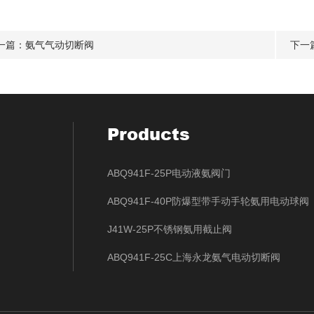
一篇：
氨气气动切断阀
下一
Products
ABQ941F-25P电动液氨阀门
ABQ941F-40P防爆型带手动手轮氨用电动球阀
J41W-25P不锈钢氨用截止阀
ABQ941F-25C上海永龙氨气电动切断阀