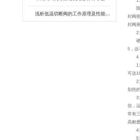
浅析低温切断阀的工作原理及性能特点
封阀
封阀
2
5，
4
可达1
划伤
信，
常有
高耐