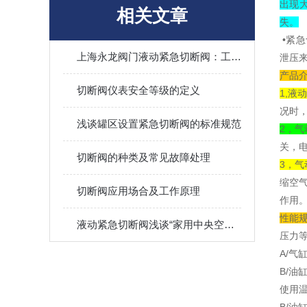
出现
相关文章
失。
•紧
上海永龙阀门液动紧急切断阀：工业安全的坚固防线​
泄压
产品
切断阀仪表安全等级的定义
1,液
况时
浅谈罐区设置紧急切断阀的标准规范
2，气
关，
切断阀的种类及常见故障处理
3，气
缩空
切断阀应用场合及工作原理
作用
性能
液动紧急切断阀浅谈“家用中央空调负荷计算规定”
压力等级
A/气缸
B/油缸
使用温度