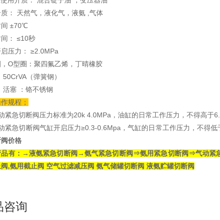
缸使用介质： 混合锭子油 ，变压器油
质： 天然气，液化气，液氨 ,气体
间 ±70℃
间： ≤10秒
启压力： ≥2.0MPa
圈，O型圈：聚四氟乙烯，丁晴橡胶
 50CrVA（弹簧钢）
 活塞 ：铬不锈钢
操作规程；
动紧急切断阀压力标准为20k 4.0MPa，油缸的日常工作压力，不得高于6.
动紧急切断阀气缸开启压力≥0.3-0.6Mpa，气缸的日常工作压力，不得低
断阀价格
产品有：→液氨紧急切断阀→氨气紧急切断阀⇒氨用紧急切断阀⇒气动紧急
阀,氨用截止阀 空气过滤减压阀 氨气储罐切断阀 液氨贮罐切断阀
品咨询