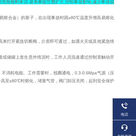
危险物料来源,避免事故范围扩大,控制事故影响,减少事故损
易熔合金）的塞子，在出现事故时因≥80℃温度升增高易熔化
高来打开紧急切断阀，介质即可通过，如遇火灾或其他紧急情
。
道或储罐上发生意外情况时，工作人员迅速通过控制室触动开
耗电能。工作需要时，线圈通电，0.3-0.6Mpa气源（压
高至≥80℃时熔化，堵塞气管，阀门卸压关闭，起到安全保护
电话