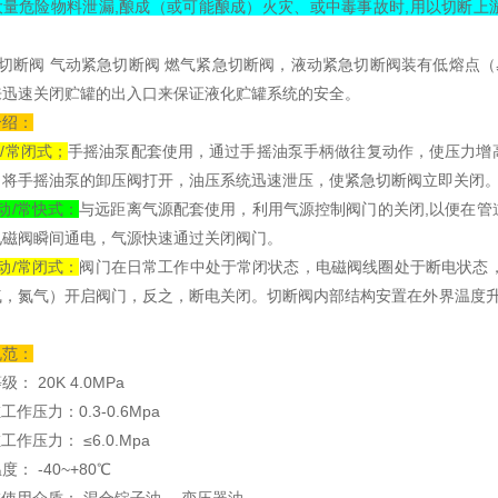
大量危险物料泄漏,酿成（或可能酿成）火灾、或中毒事故时,用以切断上游
急切断阀 气动紧急切断阀 燃气紧急切断阀，液动紧急切断阀装有低熔点（
来迅速关闭贮罐的出入口来保证液化贮罐系统的安全。
介绍：
动/常闭式；
手摇油泵配套使用，通过手摇油泵手柄做往复动作，使压力增
，将手摇油泵的卸压阀打开，油压系统迅速泄压，使紧急切断阀立即关闭
动/常快式：
与远距离气源配套使用，利用气源控制阀门的关闭,以便在管
电磁阀瞬间通电，气源快速通过关闭阀门。
动/常闭式：
阀门在日常工作中处于常闭状态，电磁阀线圈处于断电状态，不消
气，氮气）开启阀门，反之，断电关闭。切断阀内部结构安置在外界温度升
。
规范：
： 20K 4.0MPa
工作压力：0.3-0.6Mpa
工作压力： ≤6.0.Mpa
： -40~+80℃