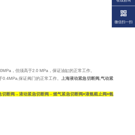
在线咨询
微信扫一扫
0MPa，但须高于2.0 MPa，保证油缸的正常工作。
于0.4MPa,保证阀门的正常工作。
上海液动紧急切断阀,气动紧
切断阀→液动紧急切断阀⇔燃气紧急切断阀¤液氨截止阀¤氨