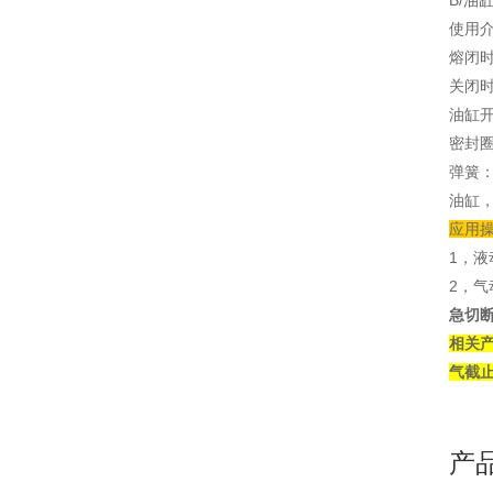
B/油
使用介
熔闭时
关闭时
油缸开
密封
弹簧：
油缸，
应用
1，液
2，气
急切
相关
气截止
产