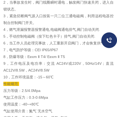
2，当事故发生时，阀门线圈瞬时通电，触发阀门快速关闭，进入自
锁状态。
3，紧急切断阀气源入口按装一只二位三通电磁阀，利用远程电器控
制台控制阀门开关。
4，燃气泄漏报警器报警通电,电磁阀通电排气,阀门自动关闭.
5，手动控制电磁阀（按下红色卡子）排气,阀门自动关闭.
6，当工作人员处理完事故，人工重新开启阀门，才会恢复供气。
7，电气防护等级：CEI IP65/IP67
8，防爆等级：Eexm Ⅱ T4/ Eexm Ⅱ T5
9，工作电压及电功率：交流 AC24V或220V，50Hz/14V；直流
AC12V/8.5W，AC24V/8.5W
10，工作环境温度：-15～60℃
性能规范:
压力等级：2.5/4.0Mpa
气缸工作压力：0.3-0.6Mpa
使用温度：-40~+80℃
气缸使用介质：氮气`无水空气