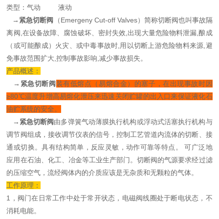
类型：气动 液动
→紧急切断阀
（Emergeny Cut-off Valves）简称切断阀也叫事故隔
离阀,在设备故障、腐蚀破坏、密封失效,出现大量危险物料泄漏,酿成
（或可能酿成）火灾、或中毒事故时,用以切断上游危险物料来源,避
免事故范围扩大,控制事故影响,减少事故损失。
产品概述：
→紧急切断阀
装有低熔点（易熔合金）的塞子，在出现事故时因
≥80℃温度升增高易熔化泄压来迅速关闭贮罐的出入口来保证液化石
油贮系统的安全。
→
紧急切断阀
由多弹簧气动薄膜执行机构或浮动式活塞执行机构与
调节阀组成，接收调节仪表的信号，控制工艺管道内流体的切断、接
通或切换。具有结构简单，反应灵敏，动作可靠等特点。 可广泛地
应用在石油、化工、冶金等工业生产部门。切断阀的气源要求经过滤
的压缩空气，流经阀体内的介质应该是无杂质和无颗粒的气体。
工作原理：
1，阀门在日常工作中处于常开状态，电磁阀线圈处于断电状态，不
消耗电能。