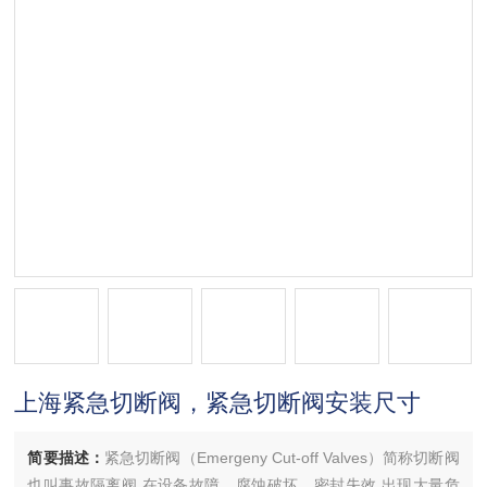
上海紧急切断阀，紧急切断阀安装尺寸
简要描述：
紧急切断阀（Emergeny Cut-off Valves）简称切断阀
也叫事故隔离阀,在设备故障、腐蚀破坏、密封失效,出现大量危