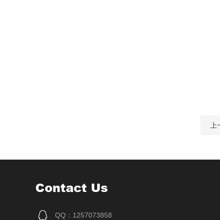
上
Contact Us
QQ：1257073858