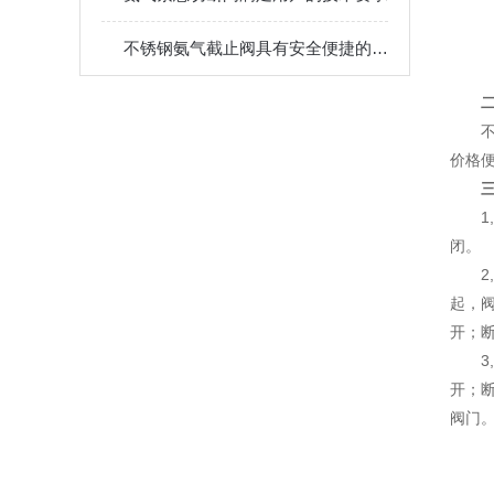
不锈钢氨气截止阀具有安全便捷的优点
价格
闭。
起，
开；
开；
阀门