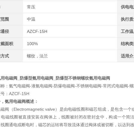
力
常压
供电电
度范围
中温
执行质
称通径
AZCF-15H
工作温
效截面积
100%
结构类
接方式
螺纹，法兰
适用介
氨用电磁阀_防爆型氨用电磁阀_
防爆型不锈钢螺纹氨用电磁阀
别称：氨气电磁阀-液氨电磁阀-防爆电磁阀-不锈钢电磁阀-常闭式电磁阀-
号：AZCF-15H
一，氨用电磁阀概述：
磁阀（Electromagnetic valve）是由电磁线圈和磁芯组成，
，电磁线圈被直接安装在阀体上，线圈被封闭在密封盒中，构成一个简
当线圈通电或断电时，磁芯的运转将导致流体通过阀体或被切断，以达到