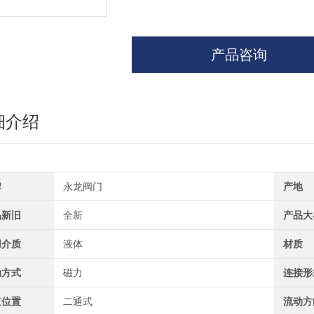
产品咨询
细介绍
牌
永龙阀门
产地
品新旧
全新
产品大
用介质
液体
材质
动方式
磁力
连接形
道位置
二通式
流动方