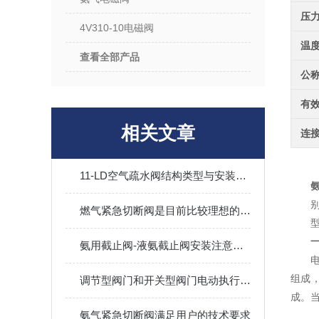
压
4V310-10电磁阀
温
查看全部产品
公
有
相关文章
连
11-LD空气疏水阀结构类型与安装常识
燃气紧急切断阀是目前比较理想的安全阀之一
型
氨用截止阀-液氨截止阀安装注意事项
电
组成
调节型阀门和开关型阀门电动执行器的区别
成。
氨气紧急切断阀满足用户的技术要求