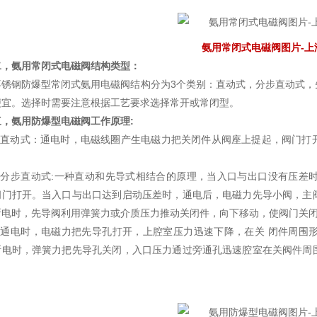
氨用常闭式电磁阀图片-上
二，氨用常闭式电磁阀结构类型：
不锈钢防爆型常闭式氨用电磁阀结构分为3个类别：直动式，分步直动式，
便宜。选择时需要注意根据工艺要求选择常开或常闭型。
三，氨用防爆型电磁阀工作原理:
1,直动式：通电时，电磁线圈产生电磁力把关闭件从阀座上提起，阀门打
2,分步直动式:一种直动和先导式相结合的原理，当入口与出口没有压差
阀门打开。当入口与出口达到启动压差时，通电后，电磁力先导小阀，主
断电时，先导阀利用弹簧力或介质压力推动关闭件，向下移动，使阀门关
3,通电时，电磁力把先导孔打开，上腔室压力迅速下降，在关 闭件周围
断电时，弹簧力把先导孔关闭，入口压力通过旁通孔迅速腔室在关阀件周
。