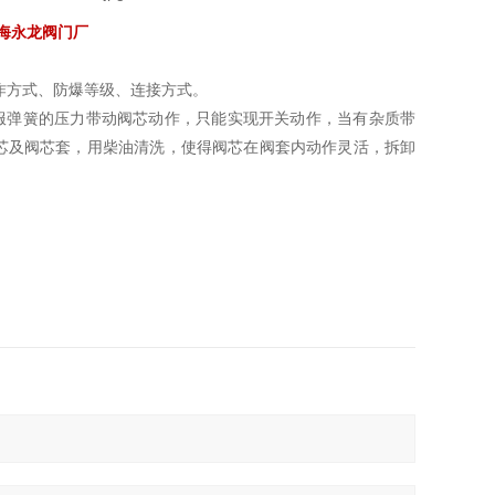
海永龙阀门厂
作方式、防爆等级、连接方式。
服弹簧的压力带动阀芯动作，只能实现开关动作，当有杂质带
芯及阀芯套，用柴油清洗，使得阀芯在阀套内动作灵活，拆卸