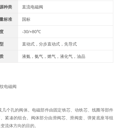
源种类
直流电磁阀
量标准
国标
度
-30/+80℃
型
直动式，分步直动式，先导式
质
液氨，氨气，燃气，液化气，油品
螺纹电磁阀
是包含一个或几个孔的阀体。电磁部件由固定铁芯、动铁芯、线圈等部件
洁、紧凑的组合。阀体部分由滑阀芯、滑阀套、弹簧底座等组
改变流体方向的目的。