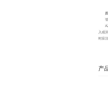
A
入或
时应
产