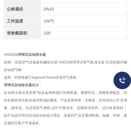
公称通径
DN15
工作温度
100℃
有效截面积
100
HAD30B
浮球式自动排水器
别称：压缩空气冷凝液机械排水器 HAD30B浮球式零气耗排水器 空压机缓冲罐
自动排气阀
适用：IR英格索兰Ingersoll Rand压缩空气系统
浮球式自动排水器
概述：
自动排水器外壳采用*铝合金材料进行压铸而成，紧密性强，表面喷塑固化，内
外层耐抗空压机合成润滑油的腐蚀。产品安装简单，无噪音，孔径排出口不宜堵
塞，易清洗，无压缩空气损耗,运行可靠安全。定期清洗壳内，运行效果更好！
始于自由浮球式自动排水的设计理念，该系列产品无需消耗电，低碳，环保，真
正做到为客户节省成本。