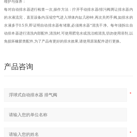
维护与保养：
每对自动排水器进行检查一次,操作方法：拧开手动排水器/排污阀两让排水器内
的水液流完，直至设备内压缩空气进入球体内缸几秒钟,再次关闭手阀,如排水的
水液多于0.5升,即证明自动排水器有堵塞,必须将水器*清洗干净。每年须拆出自
动排本器进行清洗内部配件,清洗时,可使用肥皂水或洗洁精清洗,切勿使用溶剂,以
免损坏橡胶类配件,为了产品有更好的排水效果,请使用原装配件进行更换。
产品咨询