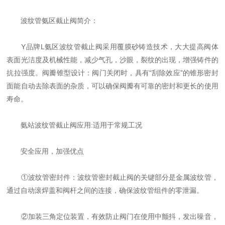
波纹管氨区截止阀简介：
Y品牌L氨区波纹管截止阀采用覆膜砂铸造技术，大大提高阀体
表面光洁度及机械性能，减少气孔，沙眼，裂纹的出现，增强铸件的
抗拉强度。阀瓣锥型设计：阀门关闭时，具有“刮除效应”的锥形密封
面能自动去除表面的杂质，可以确保阀瓣有可靠的密封和更长的使用
寿命。
氨站波纹管截止阀应用:适用于常规工况
安全应用，加强优点
①波纹管密封件：波纹管密封截止阀的关键部分是金属波纹管，
通过自动滚焊盖和阀杆之间的连接，确保波纹管组件的零泄漏。
②加装三角定位装置，有效防止阀门在使用中颤抖，发出噪音，