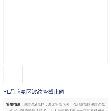
YL品牌氨区波纹管截止阀
简要描述：
波纹管液氨阀，波纹管氨气阀，YL品牌氨区波纹管截
止阀采用覆膜砂铸造技术，大大提高阀体表面光洁度及机械性