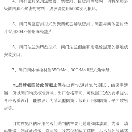
4、阀杆密封采用波纹管、倒密封、自密封等结构，填料采用多
级聚四氟乙烯密封材料，波纹管使用5000次无损坏。
5、阀门阀座密封型式为聚四氟乙烯软密封，阀盖与阀体密封垫
片采用304不锈钢缠绕垫片。
6、阀门法兰为凹凸型式，阀门法兰侧面有用螺栓固定的接地线
安装接口。
7、阀门阀体螺栓材质35CrMo，30CrMo Ⅱ型六角螺母。
YL品牌氨区波纹管截止阀
在出库*%通过氮气测试，确保零泄
漏，所以阀门均按标准测试，出厂合格率高。可根据工况的要求提供
各种阀瓣设计，能够设计为节流型阀瓣，截止止回阀阀瓣，平面软密
封等。
目前在氨区的应用的阀门遇到的主要问题是阀体渗漏、内漏、填
料泄漏、阀杆处损坏、弯曲等，这不仅影响了环境，与当前的节能环