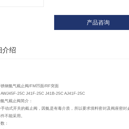
产品咨询
细介绍
锈钢氨气截止阀/FM凹面/RF突面
WJ45F-25C J41F-25C J41B-25C AJ41F-25C
钢氨气截止阀简介：
种手动式开关的截止阀，因氨是有毒介质，所以要求填料密封及阀座密封
部件不能采用。
参数：