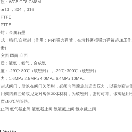
质：WCB CF8 CM8M
r13 ，304 ，316
PTFE
PTFE
密封：金属石墨
形式：暗杆/自密封（作用：内有强力弹簧，在填料磨损强力弹簧起加压作
击)
突面 凹面 凸面
介质：液氨，氨气，合成氨
度：-29℃~80℃（软密封），-29℃~300℃（硬密封）
：1.6MPa 2.5MPa 4.0MPa 6.4MPa 10MPa
密封式阀门，所以在阀门关闭时，必须向阀瓣施加适当压力，以强制密封
采用聚四氟乙烯或尼龙对阀体本体材料，为软密封，密封可靠。该阀适用
度≤80℃的管路。
止阀 氨气截止阀 液氨截止阀 氨液截止阀 氨水截止阀