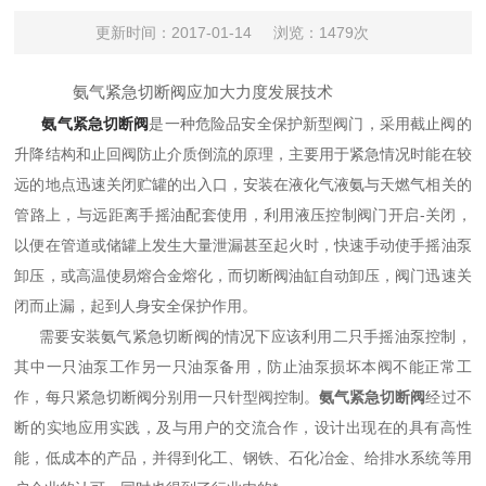
更新时间：2017-01-14
浏览：1479次
氨气紧急切断阀应加大力度发展技术
氨气紧急切断阀
是一种危险品安全保护新型阀门，采用截止阀的
升降结构和止回阀防止介质倒流的原理，主要用于紧急情况时能在较
远的地点迅速关闭贮罐的出入口，安装在液化气液氨与天燃气相关的
管路上，与远距离手摇油配套使用，利用液压控制阀门开启-关闭，
以便在管道或储罐上发生大量泄漏甚至起火时，快速手动使手摇油泵
卸压，或高温使易熔合金熔化，而切断阀油缸自动卸压，阀门迅速关
闭而止漏，起到人身安全保护作用。
需要安装氨气紧急切断阀的情况下应该利用二只手摇油泵控制，
其中一只油泵工作另一只油泵备用，防止油泵损坏本阀不能正常工
作，每只紧急切断阀分别用一只针型阀控制。
氨气紧急切断阀
经过不
断的实地应用实践，及与用户的交流合作，设计出现在的具有高性
能，低成本的产品，并得到化工、钢铁、石化冶金、给排水系统等用