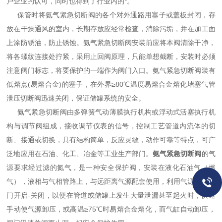
户企业的认可，同时也得到了行业内的*。
保管时将氨气紧急切断阀的各个对外通路用塞子或盖板封闭，存
放在干燥通风的室内，长期存放应经常检查，消除污垢，并在加工面
上涂防锈油，防止锈蚀。氨气紧急切断阀安装前应将本阀清除干净，
将各螺纹连接处拧紧，采用止回阀原理，只能单想截断，安装时必须
注意阀门标志，将要保护的一端作为阀门入口。氨气紧急切断阀装有
低熔点(易熔合金)的塞子，在外界≥80℃温度易熔合金熔化堵塞气管
泄压切断阀迅速关闭，保证储罐系统的安全。
氨气紧急切断阀由多弹簧气动薄膜执行机构或浮动式活塞执行机
构与调节阀组成，接收调节仪表的信号，控制工艺管道内流体的切
断、接通或切换，具有结构简单，反应灵敏，动作可靠等特点，可广
泛地应用在石油、化工、冶金等工业生产部门。
氨气紧急切断阀
的气
源要求经过滤的氮气，是一种安全保护阀，安装在液化石油气（燃
气），液相与气相管路上，与远距离气源配套使用，利用气源控制阀
门开启-关闭，以便在管道或储罐上发生大量泄漏甚至起火时，快速
手动使气源卸压，或高温≥75℃时易熔合金熔化，而气缸自动卸压，