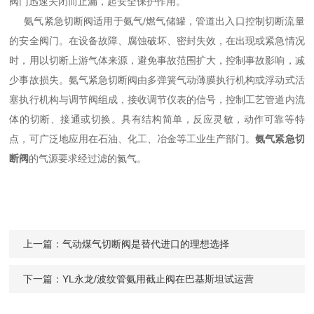
阀门迅速关闭而止漏，起安全保护作用。
氨气紧急切断阀适用于氨气/燃气储罐，管道出入口控制切断流量
的安全阀门。在设备故障、腐蚀破坏、密封失效，在出现或紧急情况
时，用以切断上游气体来源，避免事故范围扩大，控制事故影响，减
少事故损失。氨气紧急切断阀由多弹簧气动薄膜执行机构或浮动式活
塞执行机构与调节阀组成，接收调节仪表的信号，控制工艺管道内流
体的切断、接通或切换。具有结构简单，反应灵敏，动作可靠等特
点，可广泛地应用在石油、化工、冶金等工业生产部门。
氨气紧急切
断阀
的气源要求经过滤的氮气。
上一篇：
气动煤气切断阀是替代进口的理想选择
下一篇：
YL永龙/波纹管氨用截止阀在巴基斯坦试运营