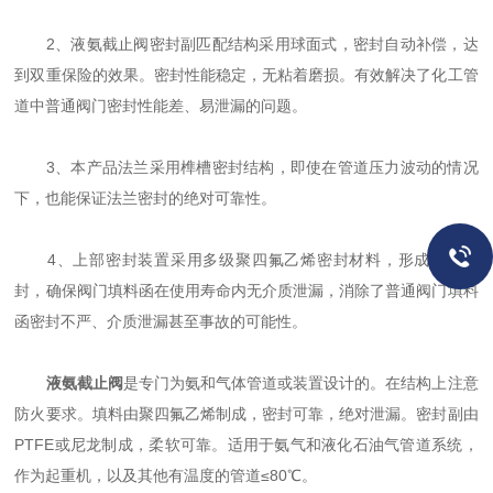
2、液氨截止阀密封副匹配结构采用球面式，密封自动补偿，达
到双重保险的效果。密封性能稳定，无粘着磨损。有效解决了化工管
道中普通阀门密封性能差、易泄漏的问题。
3、本产品法兰采用榫槽密封结构，即使在管道压力波动的情况
下，也能保证法兰密封的绝对可靠性。
4、上部密封装置采用多级聚四氟乙烯密封材料，形成组合密
封，确保阀门填料函在使用寿命内无介质泄漏，消除了普通阀门填料
函密封不严、介质泄漏甚至事故的可能性。
液氨截止阀
是专门为氨和气体管道或装置设计的。在结构上注意
防火要求。填料由聚四氟乙烯制成，密封可靠，绝对泄漏。密封副由
PTFE或尼龙制成，柔软可靠。适用于氨气和液化石油气管道系统，
作为起重机，以及其他有温度的管道≤80℃。