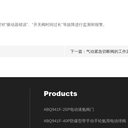
对“驱动器错误”、“开关阀时间过长”等故障进行监测和报警。
下一篇：
气动紧急切断阀的工作
Products
ABQ941F-25P电动液氨阀门
ABQ941F-40P防爆型带手动手轮氨用电动球阀