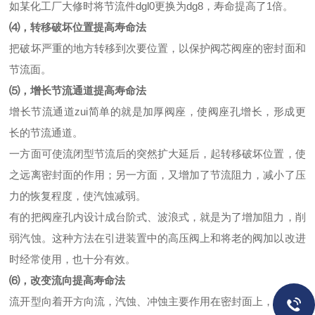
如某化工厂大修时将节流件dgl0更换为dg8，寿命提高了1倍。
⑷，转移破坏位置提高寿命法
把破坏严重的地方转移到次要位置，以保护阀芯阀座的密封面和
节流面。
⑸，增长节流通道提高寿命法
增长节流通道zui简单的就是加厚阀座，使阀座孔增长，形成更
长的节流通道。
一方面可使流闭型节流后的突然扩大延后，起转移破坏位置，使
之远离密封面的作用；另一方面，又增加了节流阻力，减小了压
力的恢复程度，使汽蚀减弱。
有的把阀座孔内设计成台阶式、波浪式，就是为了增加阻力，削
弱汽蚀。这种方法在引进装置中的高压阀上和将老的阀加以改进
时经常使用，也十分有效。
⑹，改变流向提高寿命法
流开型向着开方向流，汽蚀、冲蚀主要作用在密封面上，使阀芯