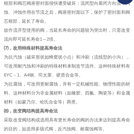
根部和阀芯阀座密封面很快遭受破坏；流闭型向着闭方向流，汽
蚀、冲蚀作用在节流之后，阀座密封面以下，保护了密封面和阀
芯根部，延长了寿命。
故作流开型使用的阀，当延长寿命的问题较为突出时，只需改变
流向即可延长寿命1～2倍。
⑺，改用特殊材料提高寿命法
为抗汽蚀（破坏形状如蜂窝状小点）和冲刷（流线型的小沟），
可改用耐汽蚀和冲刷的特殊材料来制造节流件。这种特殊材料有
6YC－1、A4钢、司太莱、硬质合金等。
为抗腐蚀，可改用更耐腐蚀，并有一定机械性能、物理性能的材
料。这种材料分为非金属材料（如橡胶、四氟、陶瓷等）和金属
材料（如蒙乃尔、哈氏合金等）两类。
⑻，改变阀结构提高寿命法
采取改变阀结构或选用具有更长寿命的阀的办法来达到提高寿命
的目的，如选用多级式阀，反汽蚀阀、耐腐蚀阀等。