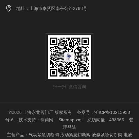
地址：上海市奉贤区南亭公路2788号
扫一扫 微信咨询
©2026 上海永龙阀门厂 版权所有
备案号：沪ICP备10213938
号-6
技术支持：
制药网
Sitemap.xml
总访问量：498366
管
理登陆
主营产品：气动紧急切断阀.液动紧急切断阀.液氨紧急切断阀.电液