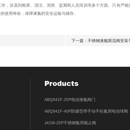
，涉及到检查、清洁、润滑、监测和人员培训等多个方面。只有严格
备的使用寿命，保障液氯的安全运输与储存。
下一篇：
不锈钢液氨限流阀安装
Products
ABQ941F-25P电动液氨阀门
ABQ941F-40P防爆型带手动手轮氨用电动球阀
J41W-25P不锈钢氨用截止阀