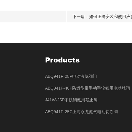
下一篇：
如何正确安装和使用液
Products
ABQ941F-25P电动液氨阀门
ABQ941F-40P防爆型带手动手轮氨用电动球阀
J41W-25P不锈钢氨用截止阀
ABQ941F-25C上海永龙氨气电动切断阀